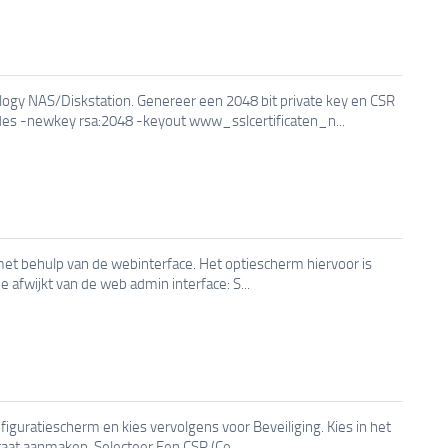
logy NAS/Diskstation. Genereer een 2048 bit private key en CSR
s -newkey rsa:2048 -keyout www_sslcertificaten_n...
 met behulp van de webinterface. Het optiescherm hiervoor is
e afwijkt van de web admin interface: S...
figuratiescherm en kies vervolgens voor Beveiliging. Kies in het
caat aanmaken. Selecteer Een CSR (Ce...