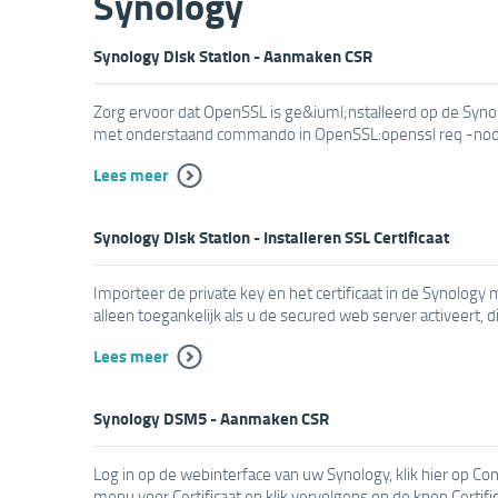
Synology
Synology Disk Station - Aanmaken CSR
Zorg ervoor dat OpenSSL is ge&iuml;nstalleerd op de Syno
met onderstaand commando in OpenSSL:openssl req -node
Lees meer
Synology Disk Station - Installeren SSL Certificaat
Importeer de private key en het certificaat in de Synology
alleen toegankelijk als u de secured web server activeert, di
Lees meer
Synology DSM5 - Aanmaken CSR
Log in op de webinterface van uw Synology, klik hier op Con
menu voor Certificaat en klik vervolgens op de knop Certifi