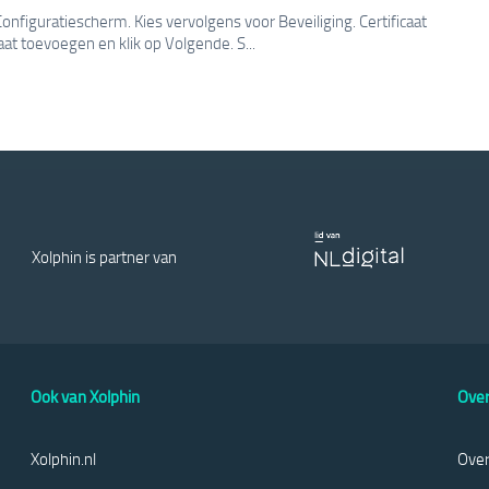
onfiguratiescherm. Kies vervolgens voor Beveiliging. Certificaat
at toevoegen en klik op Volgende. S...
Xolphin is partner van
Ook van Xolphin
Over
Xolphin.nl
Over