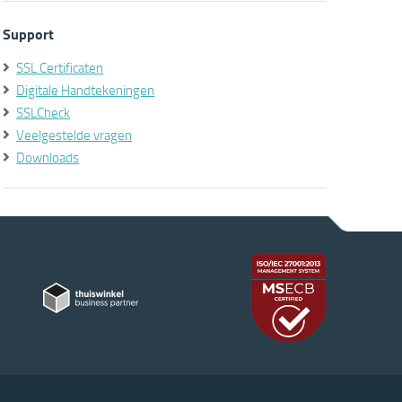
Support
SSL Certificaten
Digitale Handtekeningen
SSLCheck
Veelgestelde vragen
Downloads