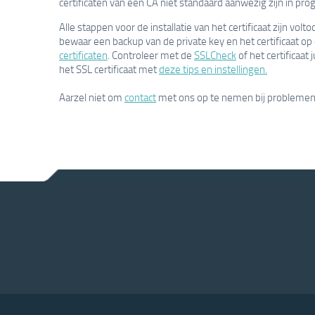
certificaten van een CA niet standaard aanwezig zijn in prog
Alle stappen voor de installatie van het certificaat zijn volt
bewaar een backup van de private key en het certificaat op 
certificaten
. Controleer met de
SSLCheck
of het certificaat
het SSL certificaat met
deze tips en instellingen.
Aarzel niet om
contact
met ons op te nemen bij problemen o