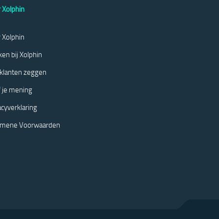
 Xolphin
 Xolphin
en bij Xolphin
klanten zeggen
 je mening
acyverklaring
emene Voorwaarden