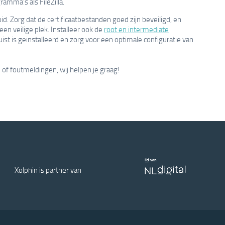
ramma's als FileZilla.
ooid. Zorg dat de certificaatbestanden goed zijn beveiligd, en
een veilige plek. Installeer ook de
root en intermediate
 juist is geinstalleerd en zorg voor een optimale configuratie van
f foutmeldingen, wij helpen je graag!
Xolphin is partner van