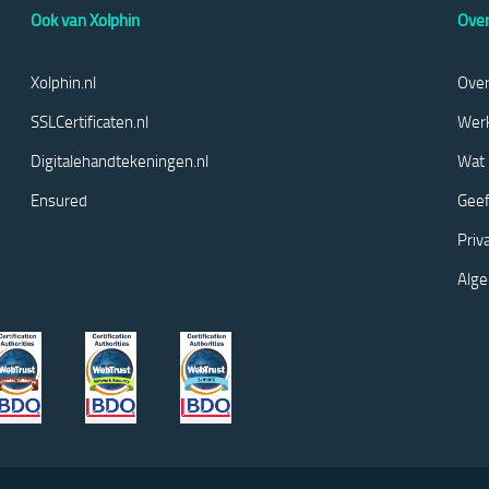
Ook van Xolphin
Over
Xolphin.nl
Over
SSLCertificaten.nl
Werk
Digitalehandtekeningen.nl
Wat 
Ensured
Geef
Priv
Alg