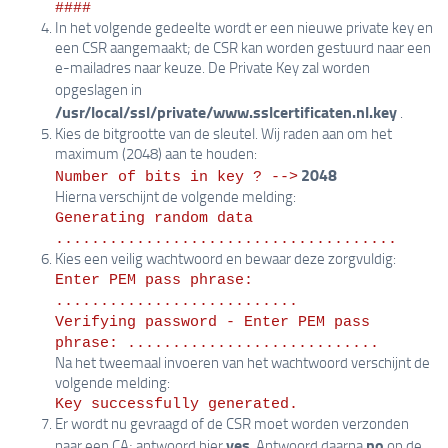
####
In het volgende gedeelte wordt er een nieuwe private key en
een CSR aangemaakt; de CSR kan worden gestuurd naar een
e-mailadres naar keuze. De Private Key zal worden
opgeslagen in
/usr/local/ssl/private/www.sslcertificaten.nl.key
.
Kies de bitgrootte van de sleutel. Wij raden aan om het
maximum (2048) aan te houden:
2048
Number of bits in key ? -->
Hierna verschijnt de volgende melding:
Generating random data
......................................
Kies een veilig wachtwoord en bewaar deze zorgvuldig:
Enter PEM pass phrase: 
...........................
Verifying password - Enter PEM pass 
phrase: ............................
Na het tweemaal invoeren van het wachtwoord verschijnt de
volgende melding:
Key successfully generated.
Er wordt nu gevraagd of de CSR moet worden verzonden
yes
no
naar een CA; antwoord hier
. Antwoord daarna
op de