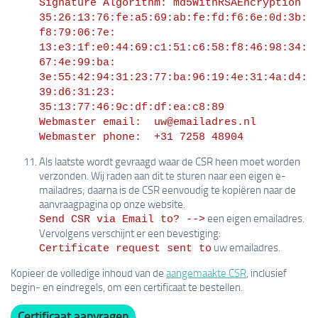
Signature Algorithm: md5WithRSAEncryption
35:26:13:76:fe:a5:69:ab:fe:fd:f6:6e:0d:3b:
f8:79:06:7e:
13:e3:1f:e0:44:69:c1:51:c6:58:f8:46:98:34:
67:4e:99:ba:
3e:55:42:94:31:23:77:ba:96:19:4e:31:4a:d4:
39:d6:31:23:
35:13:77:46:9c:df:df:ea:c8:89
Webmaster email:  uw@emailadres.nl
Webmaster phone:  +31 7258 48904
Als laatste wordt gevraagd waar de CSR heen moet worden
verzonden. Wij raden aan dit te sturen naar een eigen e-
mailadres; daarna is de CSR eenvoudig te kopiëren naar de
aanvraagpagina op onze website.
een eigen emailadres.
Send CSR via Email to? -->
Vervolgens verschijnt er een bevestiging:
uw emailadres.
Certificate request sent to
Kopieer de volledige inhoud van de
aangemaakte CSR
, inclusief
begin- en eindregels, om een certificaat te bestellen.
Certificaat aanvragen