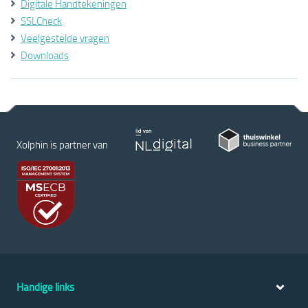
Digitale Handtekeningen
SSLCheck
Veelgestelde vragen
Downloads
Xolphin is partner van
Handige links