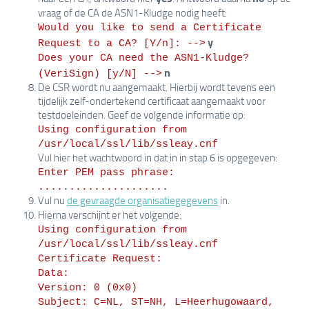
vraag of de CA de ASN1-Kludge nodig heeft:
Would you like to send a Certificate 
y
Request to a CA? [Y/n]: -->
Does your CA need the ASN1-Kludge? 
n
(VeriSign) [y/N] -->
De CSR wordt nu aangemaakt. Hierbij wordt tevens een
tijdelijk zelf-ondertekend certificaat aangemaakt voor
testdoeleinden. Geef de volgende informatie op:
Using configuration from 
/usr/local/ssl/lib/ssleay.cnf
Vul hier het wachtwoord in dat in in stap 6 is opgegeven:
Enter PEM pass phrase: 
.....................
Vul nu
de gevraagde organisatiegegevens
in.
Hierna verschijnt er het volgende:
Using configuration from 
/usr/local/ssl/lib/ssleay.cnf
Certificate Request:
Data:
Version: 0 (0x0)
Subject: C=NL, ST=NH, L=Heerhugowaard, 