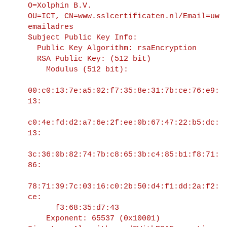
O=Xolphin B.V.
OU=ICT, CN=www.sslcertificaten.nl/Email=uw 
emailadres
Subject Public Key Info:  
  Public Key Algorithm: rsaEncryption
  RSA Public Key: (512 bit)
    Modulus (512 bit):
00:c0:13:7e:a5:02:f7:35:8e:31:7b:ce:76:e9:
13:
c0:4e:fd:d2:a7:6e:2f:ee:0b:67:47:22:b5:dc:
13:
3c:36:0b:82:74:7b:c8:65:3b:c4:85:b1:f8:71:
86:
78:71:39:7c:03:16:c0:2b:50:d4:f1:dd:2a:f2:
ce:
      f3:68:35:d7:43
    Exponent: 65537 (0x10001)