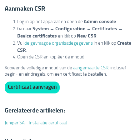
Aanmaken CSR
Admin console
Log in op het apparaat en open de
.
System
Configuration
Certificates
Ga naar
→
→
→
Device certificates
New CSR
en klik op
.
Create
Vul
de gevraagde organisatiegegevens
in en klik op
CSR
.
Open de CSR en kopiëer de inhoud.
Kopieer de volledige inhoud van de
aangemaakte CSR
, inclusief
begin- en eindregels, om een certificaat te bestellen.
Certificaat aanvragen
Gerelateerde artikelen:
Juniper SA - Installatie certificaat