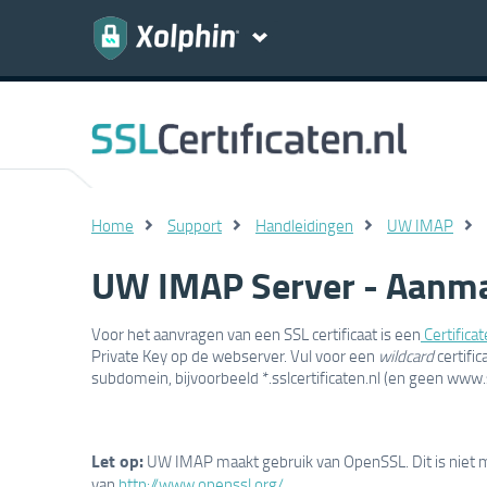
Home
Support
Handleidingen
UW IMAP
UW IMAP Server - Aanm
Voor het aanvragen van een SSL certificaat is een
Certifica
Private Key op de webserver. Vul voor een
wildcard
certific
subdomein, bijvoorbeeld *.sslcertificaten.nl (en geen www.ss
Let op:
UW IMAP maakt gebruik van OpenSSL. Dit is niet
van
http://www.openssl.org/