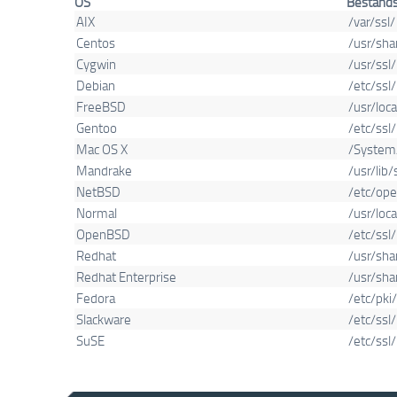
OS
Bestands
AIX
/var/ssl/
Centos
/usr/sha
Cygwin
/usr/ssl/
Debian
/etc/ssl/
FreeBSD
/usr/loc
Gentoo
/etc/ssl/
Mac OS X
/System
Mandrake
/usr/lib/
NetBSD
/etc/ope
Normal
/usr/loca
OpenBSD
/etc/ssl/
Redhat
/usr/sha
Redhat Enterprise
/usr/sha
Fedora
/etc/pki/
Slackware
/etc/ssl/
SuSE
/etc/ssl/