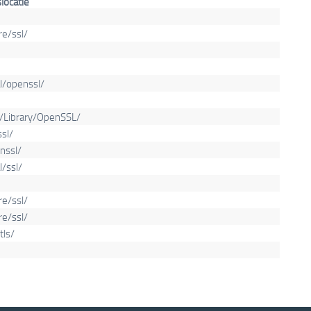
locatie
re/ssl/
al/openssl/
/Library/OpenSSL/
ssl/
nssl/
l/ssl/
re/ssl/
re/ssl/
tls/