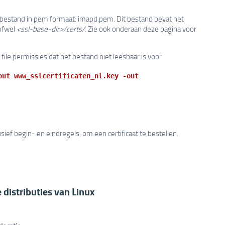
 bestand in pem formaat: imapd.pem. Dit bestand bevat het
 ofwel
<ssl-base-dir>/certs/
. Zie ook onderaan deze pagina voor
ile permissies dat het bestand niet leesbaar is voor
out www_sslcertificaten_nl.key -out
lusief begin- en eindregels, om een certificaat te bestellen.
 distributies van Linux