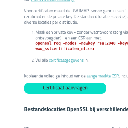
Voor certificaten maakt de UW IMAP-server gebruik van 1
certificaat en de private key. De standaard locatie is
certs/
,
diverse locaties per distributie.
Maak een private key - zonder wachtwoord (zorg via f
onbevoegden) - en een CSR aan met:
openssl req -nodes -newkey rsa:2048 -key
www_sslcertificaten_nl.csr
Vul alle
certificaatgegevens
in.
Kopieer de volledige inhoud van de
aangemaakte CSR
, inc
Certificaat aanvragen
Bestandslocaties OpenSSL bij verschillende