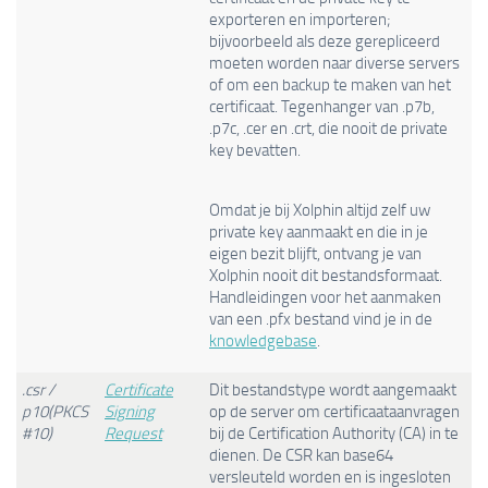
exporteren en importeren;
bijvoorbeeld als deze gerepliceerd
moeten worden naar diverse servers
of om een backup te maken van het
certificaat. Tegenhanger van .p7b,
.p7c, .cer en .crt, die nooit de private
key bevatten.
Omdat je bij Xolphin altijd zelf uw
private key aanmaakt en die in je
eigen bezit blijft, ontvang je van
Xolphin nooit dit bestandsformaat.
Handleidingen voor het aanmaken
van een .pfx bestand vind je in de
knowledgebase
.
.csr /
Certificate
Dit bestandstype wordt aangemaakt
p10(PKCS
Signing
op de server om certificaataanvragen
#10)
Request
bij de Certification Authority (CA) in te
dienen. De CSR kan base64
versleuteld worden en is ingesloten