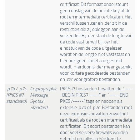
certificaat. Dit formaat ondersteunt
geen opslag van de private key of de
root en intermediate certificaten. Het
verschil tussen .cer en .der zit in de
restricties die zij opleggen aan de
verzender. Bij .der staat de lengte van
de code vast terwijl bij .cer het
eindstuk van de code uitgelezen
wordt en de lengte niet vaststaat en
hier ook geen limiet aan gesteld
wordt. Hierdoor is .der meer geschikt
voor kortere gecodeerde bestanden
en .cer voor grotere bestanden.
.p7b / .p7c
Cryptographic
PKCS#7 bestanden bevatten de "----
(PKCS #7
Message
-BEGIN PKCS7-----" en "-----END
standaard)
Syntax
PKCS7-----" tags en hebben als
Standard
extensie .p7b of .p7c. Bestanden met
deze extensies bevatten zowel het
certificaat als de root en intermediate
certificaten. Dit soort bestanden kan
door veel servers/firewalls worden
gebruikt om alles in één keer te