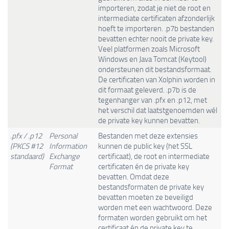
importeren, zodat je niet de root en
intermediate certificaten afzonderlijk
hoeft te importeren. .p7b bestanden
bevatten echter nooit de private key.
Veel platformen zoals Microsoft
Windows en Java Tomcat (Keytool)
ondersteunen dit bestandsformaat.
De certificaten van Xolphin worden in
dit formaat geleverd. .p7b is de
tegenhanger van .pfx en .p12, met
het verschil dat laatstgenoemden wél
de private key kunnen bevatten.
.pfx / .p12
Personal
Bestanden met deze extensies
(PKCS #12
Information
kunnen de public key (het SSL
standaard)
Exchange
certificaat), de root en intermediate
Format
certificaten én de private key
bevatten. Omdat deze
bestandsformaten de private key
bevatten moeten ze beveiligd
worden met een wachtwoord. Deze
formaten worden gebruikt om het ​​
certificaat én de private key te