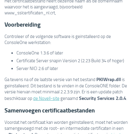
Het certificaatbestand heeft dezelfde naam als de domeinnaam
waarvoor het is aangevraagd, bijvoorbeeld
www_sslcertificaten_nl.crt,
Voorbereiding
Controleer of de volgende software is geïnstalleerd op de
ConsoleOne werkstation:
ConsoleOne 1.3.6 of later
Certificate Server snapin Version 2 (2.23 Build 34 of hoger)
Server NICI 2.6 of later
PKIWrap.dll
Ga tevens na of de laatste versie van het bestand
is
geïnstalleerd. Dit bestand is te vinden in de ConsoleONE folder. De
versie hiervan moet minimaal 2.2.3.9 zijn. Er is een update patch
Security Services 2.0.4
beschikbaar op
de Novell-site
genaamd
.
Samenvoegen certificaatbestanden
Voordat het certificaat kan worden geïnstalleerd, moet het worden
samengevoegd met de root- en intermediate certificaten in een