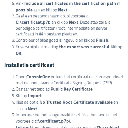
Include all certificates in the certification path if
Vink
possible
Next
aan en klik op
.
Geef een bestandsnaam op, bijvoorbeeld
C:\certificaat.p7b
Next
en klik op
. Deze stap zal alle
benodigde certificaten (root, intermediate en server
certificaat) in één bestand plaatsen.
Finish
Controleer of alles goed is ingevuld en klik op
.
the export was succesful
Er verschijnt de melding
. Klik op
OK
.
Installatie certificaat
ConsoleOne
Open
en kies het certificaat dat correspondeert
met de openstaande Certificate Signing Request (CSR).
Public Key Certificate
Ga naar het tabblad
.
Import
Klik op
.
No Trusted Root Certificate available
Kies de optie
en
Next
klik op
.
Importeer het net aangemaakte certificaatbestand (in het
c:\certificaat.p7b
voorbeeld
).
Let op
The subject
: Mogelijk verschijnt de waarschuwing: