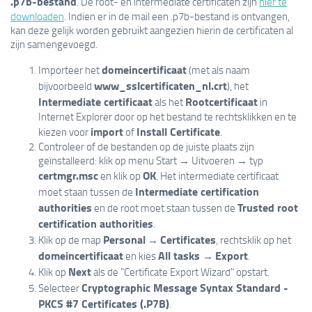
.p7b-bestand
. De root- en intermediate certificaten zijn
hier te
downloaden
. Indien er in de mail een .p7b-bestand is ontvangen,
kan deze gelijk worden gebruikt aangezien hierin de certificaten al
zijn samengevoegd.
domeincertificaat
Importeer het
(met als naam
www_sslcertificaten_nl.crt
bijvoorbeeld
), het
Intermediate certificaat
Rootcertificaat
als het
in
Internet Explorer door op het bestand te rechtsklikken en te
import
Install Certificate
kiezen voor
of
.
Controleer of de bestanden op de juiste plaats zijn
geïnstalleerd: klik op menu Start → Uitvoeren → typ
certmgr.msc
OK
en klik op
. Het intermediate certificaat
Intermediate certification
moet staan tussen de
authorities
Trusted root
en de root moet staan tussen de
certification authorities
.
Personal
Certificates
Klik op de map
→
, rechtsklik op het
domeincertificaat
All tasks
Export
en kies
→
.
Next
Klik op
als de "Certificate Export Wizard" opstart.
Cryptographic Message Syntax Standard -
Selecteer
PKCS #7 Certificates (.P7B)
.