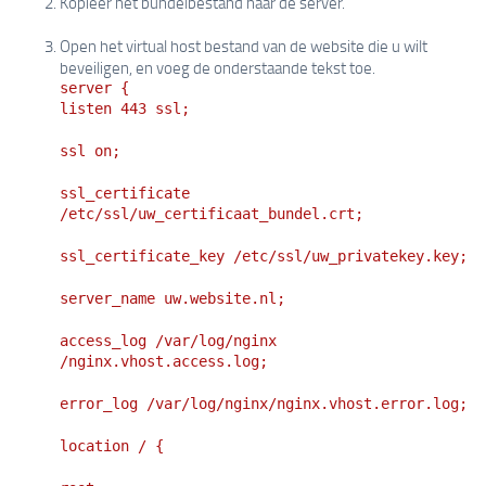
Kopieer het bundelbestand naar de server.
Open het virtual host bestand van de website die u wilt
beveiligen, en voeg de onderstaande tekst toe.
server {
listen 443 ssl;
ssl on;
ssl_certificate
/etc/ssl/uw_certificaat_bundel.crt;
ssl_certificate_key /etc/ssl/uw_privatekey.key;
server_name uw.website.nl;
access_log /var/log/nginx
/nginx.vhost.access.log;
error_log /var/log/nginx/nginx.vhost.error.log;
location / {