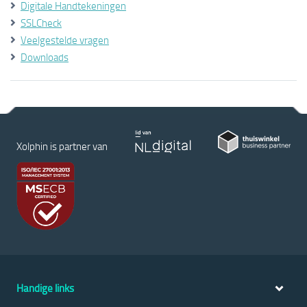
Digitale Handtekeningen
SSLCheck
Veelgestelde vragen
Downloads
Xolphin is partner van
Handige links