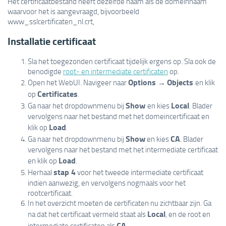
Het certificaatbestand heeft dezelfde naam als de domeinnaam
waarvoor het is aangevraagd, bijvoorbeeld
www_sslcertificaten_nl.crt,
Installatie certificaat
Sla het toegezonden certificaat tijdelijk ergens op. Sla ook de
benodigde
root- en intermediate certificaten
op.
Options
Objects
Open het WebUI. Navigeer naar
→
en klik
Certificates
op
.
Show
Local
Ga naar het dropdownmenu bij
en kies
. Blader
vervolgens naar het bestand met het domeincertificaat en
Load
klik op
.
Show
CA
Ga naar het dropdownmenu bij
en kies
. Blader
vervolgens naar het bestand met het intermediate certificaat
Load
en klik op
.
stap 4
Herhaal
voor het tweede intermediate certificaat
indien aanwezig, en vervolgens nogmaals voor het
rootcertificaat.
In het overzicht moeten de certificaten nu zichtbaar zijn. Ga
Local
na dat het certificaat vermeld staat als
, en de root en
CA
intermediate certificaten als
.