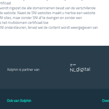
ificaat.
at wordt ingezet die alle domeinnamen bevat van de verschillende
parte website. Naast de SNI websites maakt u hiertoe een website
NI sites, maar zonder SNI af te dwingen en zonder een
 het multidomein certificaat toe.
een SNI ondersteunen, terwijl wel de content wordt weergegeven van
Xolphin is partner van
Ook van Xolphin
Over