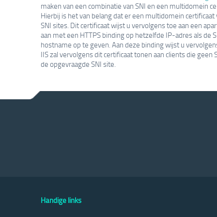
maken van een combinatie van SNI en een multidomein cert
Hierbij is het van belang dat er een multidomein certifica
SNI sites. Dit certificaat wijst u vervolgens toe aan een a
aan met een HTTPS binding op hetzelfde IP-adres als de S
hostname op te geven. Aan deze binding wijst u vervolgens
IIS zal vervolgens dit certificaat tonen aan clients die g
de opgevraagde SNI site.
Handige links