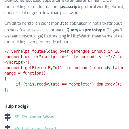
DOMContentLoaded gebeurtenis te emuleren binnen IE. De
javascript:
foutmelding komt doordat het
protocol wordt gebruikt,
ondanks dat er geen download plaatsvindt.
//:
Om dit te herstellen dient men
te gebruiken in het src-attribuut
jQuery
prototype
op dezelfde wijze als bijvoorbeeld
en
. Dit geeft
wel een (onschuldige) foutmelding in HttpWatch, maar verhelpt de
foutmelding over gemengde inhoud:
// Verhelpt foutmelding over gemengde inhoud in IE
document.write("<script id="__ie_onload" src="//:">
</script>");
document.getElementById("__ie_onload").onreadystatec
hange = function()
{
if (this.readyState == "complete") domReady();
};
Hulp nodig?
SSL Problemen Wizard
SSL Certificaten Wizard