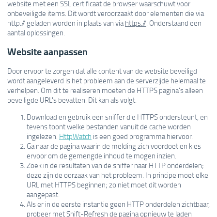
website met een SSL certificaat de browser waarschuwt voor
onbeveiligde items. Dit wordt veroorzaakt door elementen die via
http:// geladen worden in plaats van via
https://
. Onderstaand een
aantal oplossingen.
Website aanpassen
Door ervoor te zorgen dat alle content van de website beveiligd
wordt aangeleverd is het probleem aan de serverzijde helemaal te
verhelpen. Om dit te realiseren moeten de HTTPS pagina's alleen
beveiligde URL's bevatten. Dit kan als volgt:
Download en gebruik een sniffer die HTTPS ondersteunt, en
tevens toont welke bestanden vanuit de cache worden
ingelezen.
HttpWatch
is een goed programma hiervoor.
Ga naar de pagina waarin de melding zich voordoet en kies
ervoor om de gemengde inhoud te mogen inzien.
Zoek in de resultaten van de sniffer naar HTTP onderdelen;
deze zijn de oorzaak van het probleem. In principe moet elke
URL met HTTPS beginnen; zo niet moet dit worden
aangepast.
Als er in de eerste instantie geen HTTP onderdelen zichtbaar,
probeer met Shift-Refresh de pagina opnieuw te laden