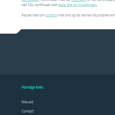
het SSL certificaat met
deze tips en instellingen.
Aarzel niet om
contact
met ons op te nemen bij problemen o
Handige links
Nieuws
Contact