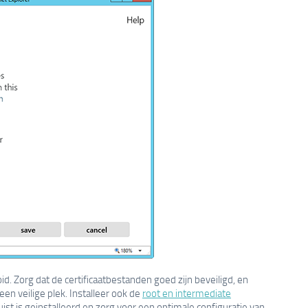
ooid. Zorg dat de certificaatbestanden goed zijn beveiligd, en
een veilige plek. Installeer ook de
root en intermediate
 juist is geinstalleerd en zorg voor een optimale configuratie van