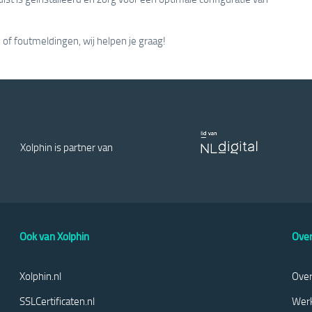
f foutmeldingen, wij helpen je graag!
Xolphin is partner van
Ook van Xolphin
Over
Xolphin.nl
Over
SSLCertificaten.nl
Werk