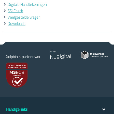
Digitale Handtekeningen
SSLCheck
Veelgestelde vragen
Downloads
Xolphin is partner van
Handige links