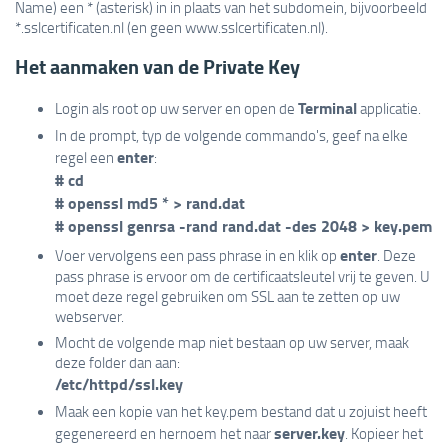
Name) een * (asterisk) in in plaats van het subdomein, bijvoorbeeld
*.sslcertificaten.nl (en geen www.sslcertificaten.nl).
Het aanmaken van de Private Key
Terminal
Login als root op uw server en open de
applicatie.
In de prompt, typ de volgende commando's, geef na elke
enter
regel een
:
# cd
# openssl md5 * > rand.dat
# openssl genrsa -rand rand.dat -des 2048 > key.pem
enter
Voer vervolgens een pass phrase in en klik op
. Deze
pass phrase is ervoor om de certificaatsleutel vrij te geven. U
moet deze regel gebruiken om SSL aan te zetten op uw
webserver.
Mocht de volgende map niet bestaan op uw server, maak
deze folder dan aan:
/etc/httpd/ssl.key
Maak een kopie van het key.pem bestand dat u zojuist heeft
server.key
gegenereerd en hernoem het naar
. Kopieer het