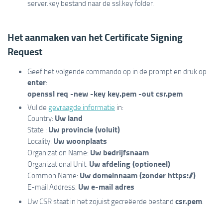
server.key bestand naar de ssl.key folder.
Het aanmaken van het Certificate Signing
Request
Geef het volgende commando op in de prompt en druk op
enter
:
openssl req -new -key key.pem -out csr.pem
Vul de
gevraagde informatie
in:
Uw land
Country:
Uw provincie (voluit)
State :
Uw woonplaats
Locality:
Uw bedrijfsnaam
Organization Name:
Uw afdeling (optioneel)
Organizational Unit:
Uw domeinnaam (zonder https://)
Common Name:
Uw e-mail adres
E-mail Address:
csr.pem
Uw CSR staat in het zojuist gecreëerde bestand
.