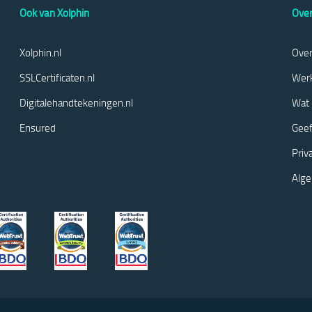
Ook van Xolphin
Over
Xolphin.nl
Over
SSLCertificaten.nl
Werk
Digitalehandtekeningen.nl
Wat 
Ensured
Geef
Priv
Alg