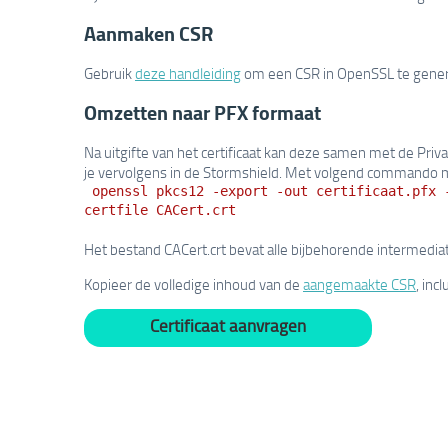
Aanmaken CSR
Gebruik
deze handleiding
om een CSR in OpenSSL te gener
Omzetten naar PFX formaat
Na uitgifte van het certificaat kan deze samen met de Pr
je vervolgens in de Stormshield. Met volgend commando m
openssl pkcs12 -export -out certificaat.pfx 
certfile CACert.crt
Het bestand CACert.crt bevat alle bijbehorende intermediate
Kopieer de volledige inhoud van de
aangemaakte CSR
, inc
Certificaat aanvragen