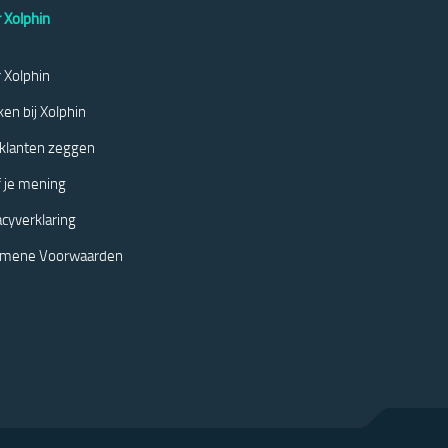
 Xolphin
 Xolphin
en bij Xolphin
klanten zeggen
 je mening
acyverklaring
emene Voorwaarden