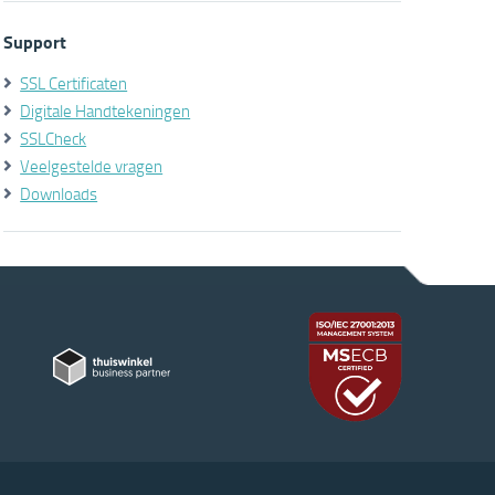
Support
SSL Certificaten
Digitale Handtekeningen
SSLCheck
Veelgestelde vragen
Downloads