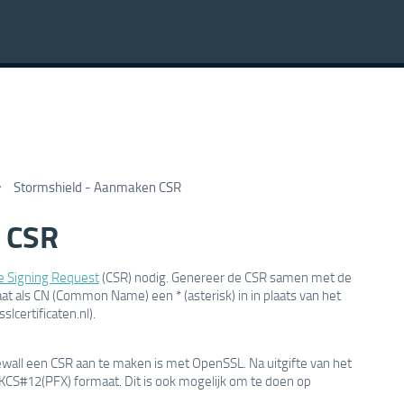
Stormshield - Aanmaken CSR
 CSR
te Signing Request
(CSR) nodig. Genereer de CSR samen met de
aat als CN (Common Name) een * (asterisk) in in plaats van het
lcertificaten.nl).
all een CSR aan te maken is met OpenSSL. Na uitgifte van het
PKCS#12(PFX) formaat. Dit is ook mogelijk om te doen op