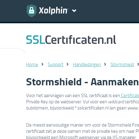
Home
Support
Handleidingen
Stormshield
Stormshield - Aanmaken
Voor het aanvragen van een SSL certificaat is een
Certifica
Private Key op de webserver. Vul voor een
wildcard
certific
subdomein, bijvoorbeeld *.sslcertificaten.nl (en geen www.ss
De meest eenvoudige manier om voor de Stormshield Firew
certificaat zet je deze samen met de private key om naar 
bijvoorbeeld een Microsoft webserver via de IIS manager.