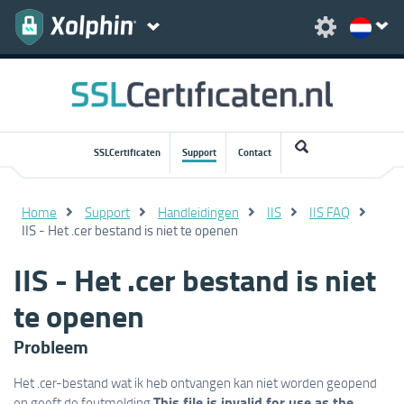
SSLCertificaten
Support
Contact
Home
Support
Handleidingen
IIS
IIS FAQ
IIS - Het .cer bestand is niet te openen
IIS - Het .cer bestand is niet
te openen
Probleem
Het .cer-bestand wat ik heb ontvangen kan niet worden geopend
This file is invalid for use as the
en geeft de foutmelding