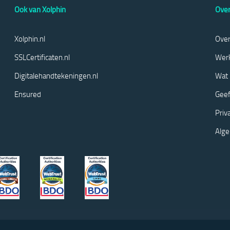
Ook van Xolphin
Over
Xolphin.nl
Over
SSLCertificaten.nl
Werk
Digitalehandtekeningen.nl
Wat 
Ensured
Geef
Priv
Alg