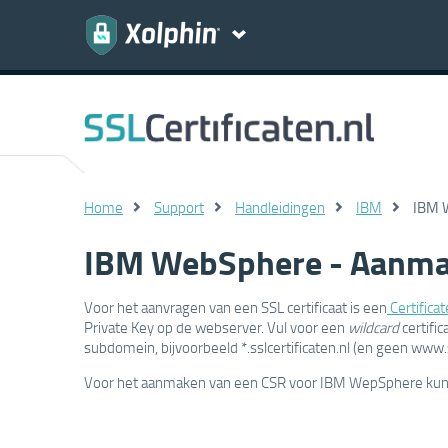
Home
Support
Handleidingen
IBM
IBM 
IBM WebSphere - Aanm
Voor het aanvragen van een SSL certificaat is een
Certifica
Private Key op de webserver. Vul voor een
wildcard
certific
subdomein, bijvoorbeeld *.sslcertificaten.nl (en geen www.ss
Voor het aanmaken van een CSR voor IBM WepSphere kun