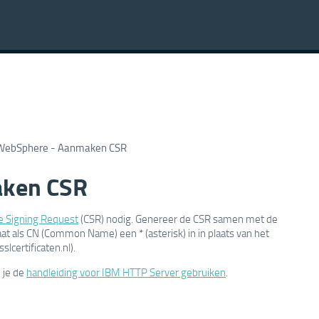
WebSphere - Aanmaken CSR
aken CSR
te Signing Request
(CSR) nodig. Genereer de CSR samen met de
aat als CN (Common Name) een * (asterisk) in in plaats van het
lcertificaten.nl).
 je de
handleiding voor IBM HTTP Server gebruiken
.