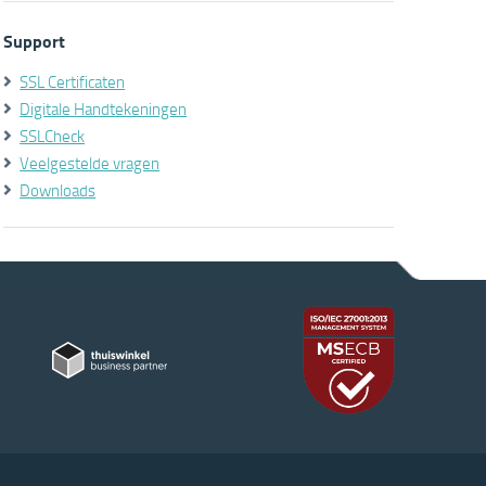
Support
SSL Certificaten
Digitale Handtekeningen
SSLCheck
Veelgestelde vragen
Downloads