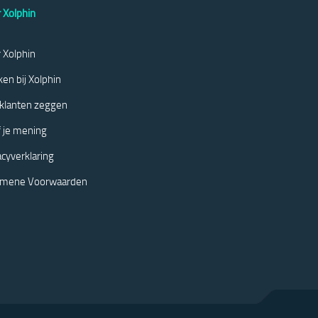
 Xolphin
 Xolphin
en bij Xolphin
klanten zeggen
 je mening
acyverklaring
emene Voorwaarden