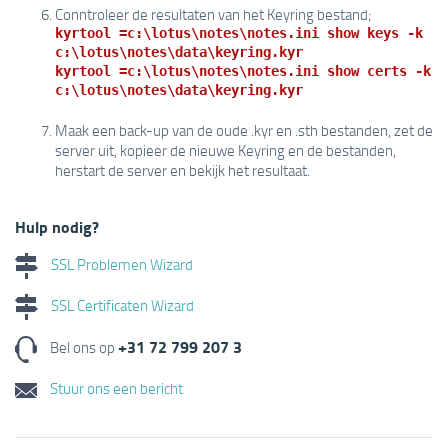
Conntroleer de resultaten van het Keyring bestand;
kyrtool =c:\lotus\notes\notes.ini show keys -k
c:\lotus\notes\data\keyring.kyr
kyrtool =c:\lotus\notes\notes.ini show certs -k
c:\lotus\notes\data\keyring.kyr
Maak een back-up van de oude .kyr en .sth bestanden, zet de
server uit, kopieer de nieuwe Keyring en de bestanden,
herstart de server en bekijk het resultaat.
Hulp nodig?
SSL Problemen Wizard
SSL Certificaten Wizard
+31 72 799 207 3
Bel ons op
Stuur ons een bericht