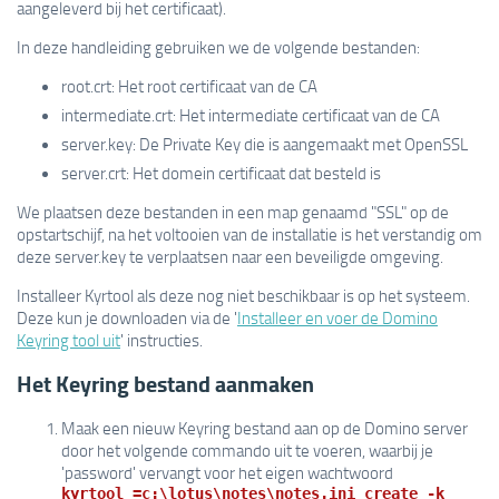
aangeleverd bij het certificaat).
In deze handleiding gebruiken we de volgende bestanden:
root.crt: Het root certificaat van de CA
intermediate.crt: Het intermediate certificaat van de CA
server.key: De Private Key die is aangemaakt met OpenSSL
server.crt: Het domein certificaat dat besteld is
We plaatsen deze bestanden in een map genaamd "SSL" op de
opstartschijf, na het voltooien van de installatie is het verstandig om
deze server.key te verplaatsen naar een beveiligde omgeving.
Installeer Kyrtool als deze nog niet beschikbaar is op het systeem.
Deze kun je downloaden via de '
Installeer en voer de Domino
Keyring tool uit
' instructies.
Het Keyring bestand aanmaken
Maak een nieuw Keyring bestand aan op de Domino server
door het volgende commando uit te voeren, waarbij je
'password' vervangt voor het eigen wachtwoord
kyrtool =c:\lotus\notes\notes.ini create -k