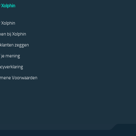
 Xolphin
 Xolphin
en bij Xolphin
klanten zeggen
 je mening
acyverklaring
emene Voorwaarden