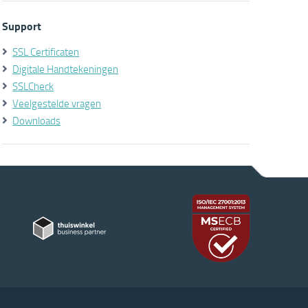
Support
SSL Certificaten
Digitale Handtekeningen
SSLCheck
Veelgestelde vragen
Downloads