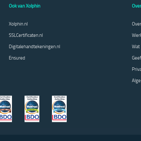
Ook van Xolphin
Over
Xolphin.nl
Over
SSLCertificaten.nl
Werk
Digitalehandtekeningen.nl
Wat 
Ensured
Geef
Priv
Alg