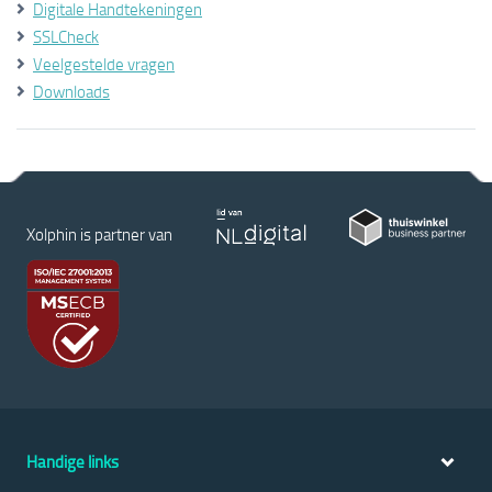
Digitale Handtekeningen
SSLCheck
Veelgestelde vragen
Downloads
Xolphin is partner van
Handige links