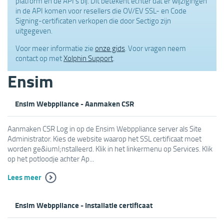
platform en de API's bij. Dit betekent echter dat er wijzigingen
in de API komen voor resellers die OV/EV SSL- en Code
Signing-certificaten verkopen die door Sectigo zijn
uitgegeven.
Voor meer informatie zie
onze gids
. Voor vragen neem
contact op met
Xolphin Support
.
Ensim
Ensim Webppliance - Aanmaken CSR
Aanmaken CSR Log in op de Ensim Webppliance server als Site
Administrator. Kies de website waarop het SSL certificaat moet
worden ge&iuml;nstalleerd. Klik in het linkermenu op Services. Klik
op het potloodje achter Ap...
Lees meer
Ensim Webppliance - Installatie certificaat