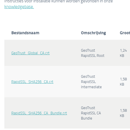
Instructies voor installatie kunnen worden gevonden in onze
knowledgebase.
Bestandsnaam
Omschrijving
Groot
GeoTrust
1,24
GeoTrust_Global_CA.crt
RapidSSL Root
KB
GeoTrust
1,58
RapidSSL_SHA256_CA.crt
RapidSSL
KB
Intermediate
GeoTrust
1,58
RapidSSL_SHA256_CA_Bundle.crt
RapidSSL CA
KB
Bundle