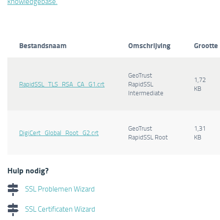
knowledgebase.
Bestandsnaam
Omschrijving
Grootte
GeoTrust
1,72
RapidSSL_TLS_RSA_CA_G1.crt
RapidSSL
KB
Intermediate
GeoTrust
1,31
DigiCert_Global_Root_G2.crt
RapidSSL Root
KB
Hulp nodig?
SSL Problemen Wizard
SSL Certificaten Wizard