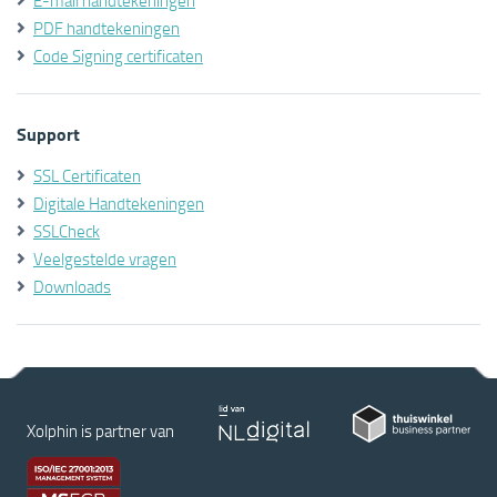
E-mail handtekeningen
PDF handtekeningen
Code Signing certificaten
Support
SSL Certificaten
Digitale Handtekeningen
SSLCheck
Veelgestelde vragen
Downloads
Xolphin is partner van