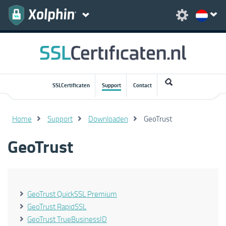
SSLCertificaten
Support
Contact
Home
Support
Downloaden
GeoTrust
GeoTrust
GeoTrust QuickSSL Premium
GeoTrust RapidSSL
GeoTrust TrueBusinessID