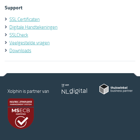
Support
SSL Certificaten
Digitale Handtekeningen
SSLCheck
Veelgestelde vragen
Downloads
Xolphin is partner van